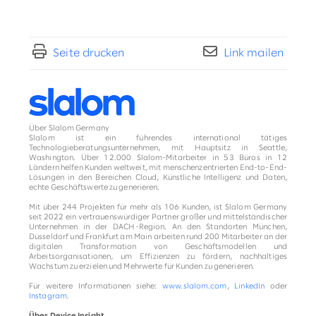
Seite drucken
Link mailen
Über Slalom Germany
Slalom ist ein führendes international tätiges
Technologieberatungsunternehmen, mit Hauptsitz in Seattle,
Washington. Über 12.000 Slalom-Mitarbeiter in 53 Büros in 12
Ländern helfen Kunden weltweit, mit menschenzentrierten End-to-End-
Lösungen in den Bereichen Cloud, Künstliche Intelligenz und Daten,
echte Geschäftswerte zu generieren.
Mit über 244 Projekten für mehr als 106 Kunden, ist Slalom Germany
seit 2022 ein vertrauenswürdiger Partner großer und mittelständischer
Unternehmen in der DACH-Region. An den Standorten München,
Düsseldorf und Frankfurt am Main arbeiten rund 200 Mitarbeiter an der
digitalen Transformation von Geschäftsmodellen und
Arbeitsorganisationen, um Effizienzen zu fördern, nachhaltiges
Wachstum zu erzielen und Mehrwerte für Kunden zu generieren.
Für weitere Informationen siehe:
www.slalom.com
,
LinkedIn
oder
Instagram
.
Über Device Insight