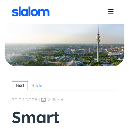
Pressemitteilungen
News
Downloads
Bildmaterial
Kontakt
Text
Bilder
30.07.2025
|
2 Bilder
Smart