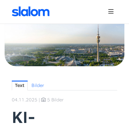
Pressemitteilungen
News
Downloads
Bildmaterial
Kontakt
Text
Bilder
04.11.2025
|
5 Bilder
KI-