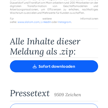
Düsseldorf und Frankfurt am Main arbeiten rund 200 Mitarbeiter an der
digitalen Transformation von Geschäftsmodellen und
Arbeitsorganisationen, um Effizienzen zu erhöhen, nachhaltiges
Wachstum zu erzielen und Mehrwerte für Kunden zu schaffen.
Für weitere Informationen
siehe:
www.slalom.com
,
LinkedIn
oder
Instagram
.
Alle Inhalte dieser
Meldung als .zip:
Sofort downloaden
Pressetext
9509 Zeichen