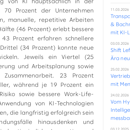
lg von KI hauptsächlich in der
11.03.2026
en: 70 Prozent der Unternehmen
Transpa
, manuelle, repetitive Arbeiten
& Bachm
Hälfte (46 Prozent) erlebt bessere
mit KI-
 43 Prozent erfahren schnellere
03.03.2026
Drittel (34 Prozent) konnte neue
Shift Le
ckeln. Jeweils ein Viertel (25
Ära neu
sierung und Arbeitsplanung sowie
25.02.2026
er Zusammenarbeit. 23 Prozent
Vertrie
mit Men
eller, während je 19 Prozent ein
Risiko sowie bessere Work-Life-
24.02.2026
Vom Hyp
 Anwendung von KI-Technologien
Intelli
, die langfristig erfolgreich sein
messbar
ndungsfälle hinausdenken und
03.12.2025