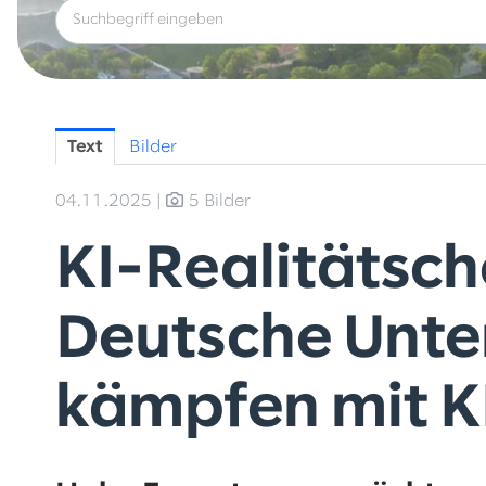
Text
Bilder
04.11.2025
|
5 Bilder
KI-Realitätsch
Deutsche Unt
kämpfen mit K