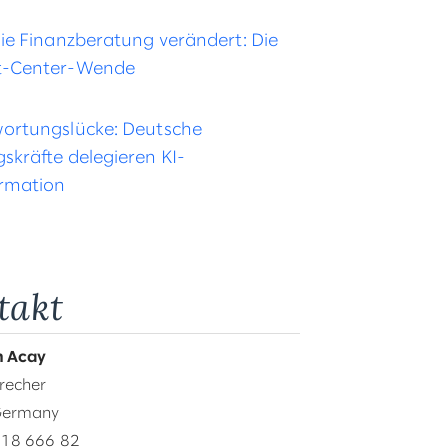
die Finanzberatung verändert: Die
t-Center-Wende
ortungslücke: Deutsche
skräfte delegieren KI-
rmation
takt
 Acay
recher
Germany
 18 666 82