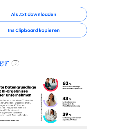
Als .txt downloaden
Ins Clipboard kopieren
der
5