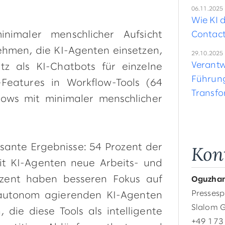
06.11.2025
Wie KI 
imaler menschlicher Aufsicht
Contac
ehmen, die KI-Agenten einsetzen,
29.10.2025
Verantw
z als KI-Chatbots für einzelne
Führung
-Features in Workflow-Tools (64
Transfo
lows mit minimaler menschlicher
Kon
ssante Ergebnisse: 54 Prozent der
it KI-Agenten neue Arbeits- und
ozent haben besseren Fokus auf
Oguzhan
Pressesp
 autonom agierenden KI-Agenten
Slalom 
 die diese Tools als intelligente
+49 173