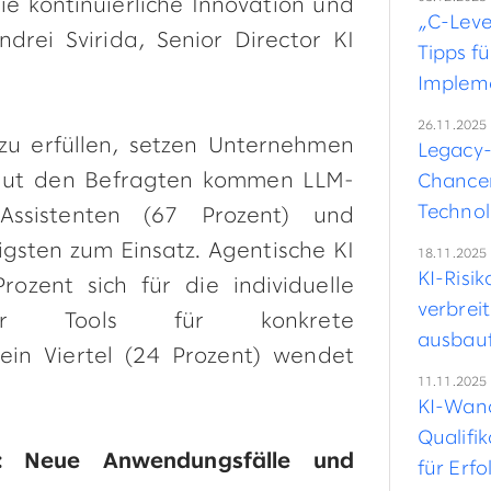
ie kontinuierliche Innovation und
„C-Leve
rei Svirida, Senior Director KI
Tipps fü
Implem
26.11.2025
zu erfüllen, setzen Unternehmen
Legacy-
 Laut den Befragten kommen LLM-
Chancen
Technol
I-Assistenten (67 Prozent) und
igsten zum Einsatz. Agentische KI
18.11.2025
KI-Risi
ozent sich für die individuelle
verbreit
scher Tools für konkrete
ausbau
ein Viertel (24 Prozent) wendet
11.11.2025
KI-Wand
Qualifi
: Neue Anwendungsfälle und
für Erfo