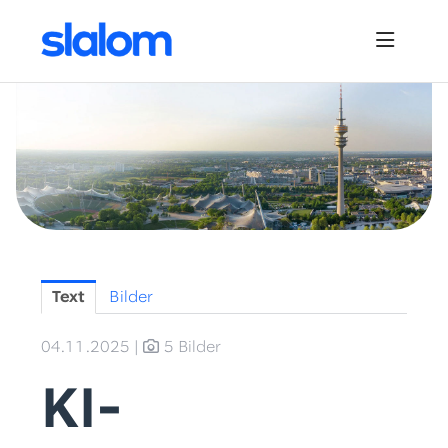
Pressemitteilungen
News
Downloads
Bildmaterial
Kontakt
Text
Bilder
04.11.2025
|
5 Bilder
KI-