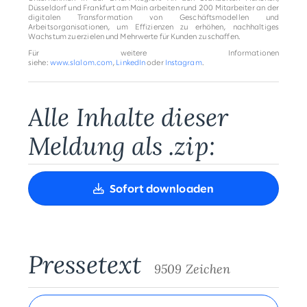
Düsseldorf und Frankfurt am Main arbeiten rund 200 Mitarbeiter an der
digitalen Transformation von Geschäftsmodellen und
Arbeitsorganisationen, um Effizienzen zu erhöhen, nachhaltiges
Wachstum zu erzielen und Mehrwerte für Kunden zu schaffen.
Für weitere Informationen
siehe:
www.slalom.com
,
LinkedIn
oder
Instagram
.
Alle Inhalte dieser
Meldung als .zip:
Sofort downloaden
Pressetext
9509 Zeichen