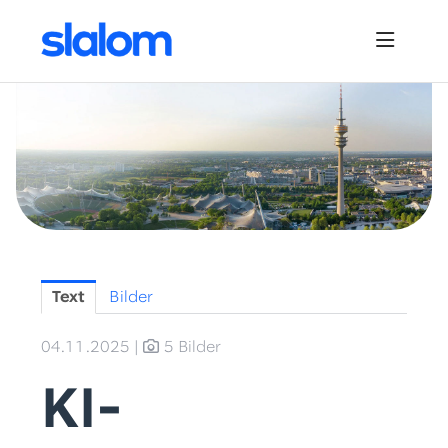
Pressemitteilungen
News
Downloads
Bildmaterial
Kontakt
Text
Bilder
04.11.2025
|
5 Bilder
KI-