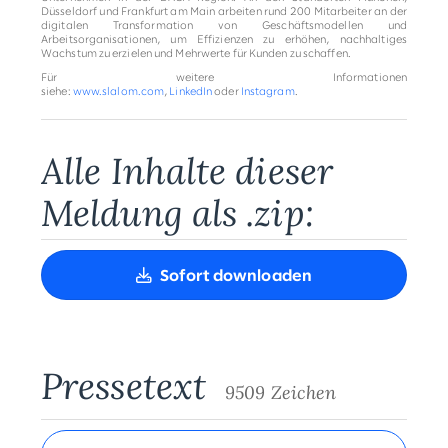
Düsseldorf und Frankfurt am Main arbeiten rund 200 Mitarbeiter an der
digitalen Transformation von Geschäftsmodellen und
Arbeitsorganisationen, um Effizienzen zu erhöhen, nachhaltiges
Wachstum zu erzielen und Mehrwerte für Kunden zu schaffen.
Für weitere Informationen
siehe:
www.slalom.com
,
LinkedIn
oder
Instagram
.
Alle Inhalte dieser
Meldung als .zip:
Sofort downloaden
Pressetext
9509 Zeichen